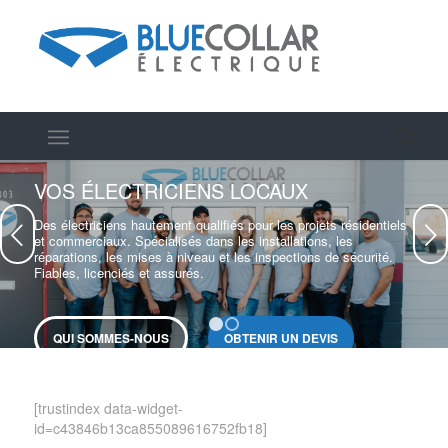
VOS ÉLECTRICIENS LOCAUX
Des électriciens hautement qualifiés pour les projets résidentiels
Suivant
et commerciaux. Spécialisés dans les installations, les
réparations, les mises à niveau et les inspections de sécurité.
Fiables, licenciés et assurés.
1
2
QUI SOMMES-NOUS
OBTENIR UN DEVIS
[trustindex data-widget-
id=c43846b13ca855089616752fb18]