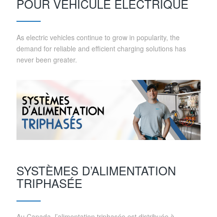
POUR VÉHICULE ÉLECTRIQUE
As electric vehicles continue to grow in popularity, the
demand for reliable and efficient charging solutions has
never been greater.
SYSTÈMES D’ALIMENTATION
TRIPHASÉE
Au Canada, l’alimentation triphasée est distribuée à